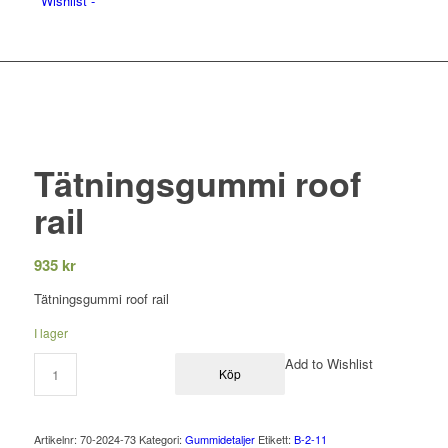
Wishlist -
Tätningsgummi roof
rail
935
kr
Tätningsgummi roof rail
I lager
Add to Wishlist
Köp
Artikelnr:
70-2024-73
Kategori:
Gummidetaljer
Etikett:
B-2-11