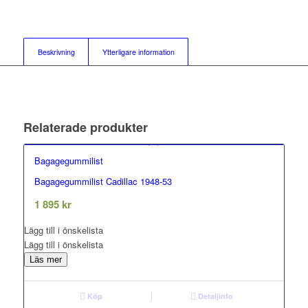
Beskrivning
Ytterligare information
Relaterade produkter
Bagagegummilist
Bagagegummilist Cadillac 1948-53
0.00
out of 5
1 895
kr
Lägg till i önskelista
Lägg till i önskelista
Läs mer
Köp
Detaljinfo