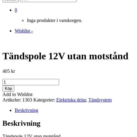
0
Inga produkter i varukorgen.
Wishlist -
Tändspole 12V utan motstånd
405
kr
Tändspole
12V
Köp
utan
Add to Wishlist
motstånd
Artikelnr:
1303
Kategorier:
Elektriska delar
,
Tändsystem
mängd
Beskrivning
Beskrivning
Tändspole 12V utan motstånd