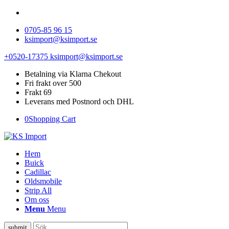
0705-85 96 15
ksimport@ksimport.se
+0520-17375
ksimport@ksimport.se
Betalning via Klarna Chekout
Fri frakt over 500
Frakt 69
Leverans med Postnord och DHL
0
Shopping Cart
Hem
Buick
Cadillac
Oldsmobile
Strip All
Om oss
Menu
Menu