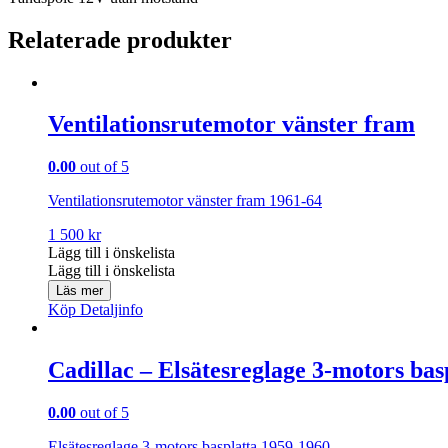
Relaterade produkter
Ventilationsrutemotor vänster fram
0.00
out of 5
Ventilationsrutemotor vänster fram 1961-64
1 500
kr
Lägg till i önskelista
Lägg till i önskelista
Läs mer
Köp
Detaljinfo
Cadillac – Elsätesreglage 3-motors bas
0.00
out of 5
Elsätesreglage 3-motors basplatta 1959-1960