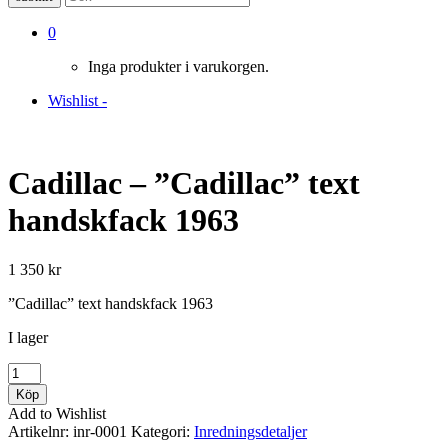
0
Inga produkter i varukorgen.
Wishlist -
Cadillac – ”Cadillac” text
handskfack 1963
1 350
kr
”Cadillac” text handskfack 1963
I lager
Cadillac
-
Köp
"Cadillac"
Add to Wishlist
text
Artikelnr:
inr-0001
Kategori:
Inredningsdetaljer
handskfack