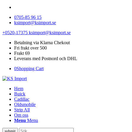
0705-85 96 15
ksimport@ksimport.se
+0520-17375
ksimport@ksimport.se
Betalning via Klarna Chekout
Fri frakt over 500
Frakt 69
Leverans med Postnord och DHL
0
Shopping Cart
Hem
Buick
Cadillac
Oldsmobile
Strip All
Om oss
Menu
Menu