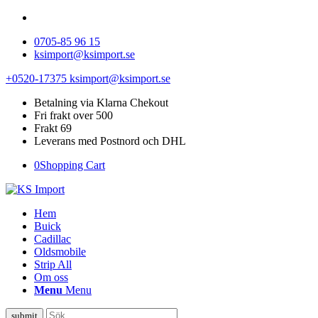
0705-85 96 15
ksimport@ksimport.se
+0520-17375
ksimport@ksimport.se
Betalning via Klarna Chekout
Fri frakt over 500
Frakt 69
Leverans med Postnord och DHL
0
Shopping Cart
Hem
Buick
Cadillac
Oldsmobile
Strip All
Om oss
Menu
Menu