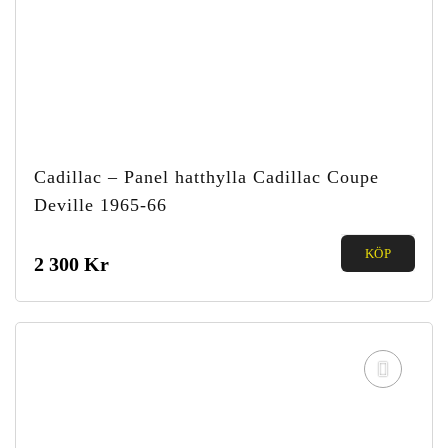
Cadillac – Panel hatthylla Cadillac Coupe
Deville 1965-66
0.00
KÖP
2 300
Kr
out of
5