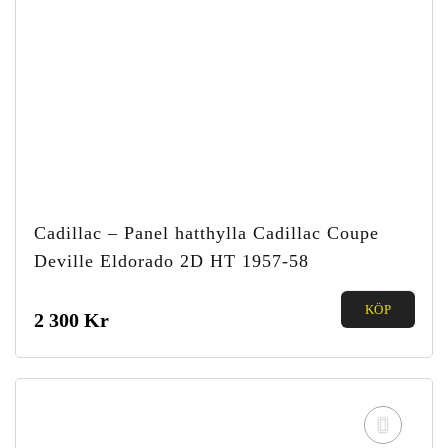
Cadillac – Panel hatthylla Cadillac Coupe
Deville Eldorado 2D HT 1957-58
0.00
KÖP
2 300
Kr
out of
5