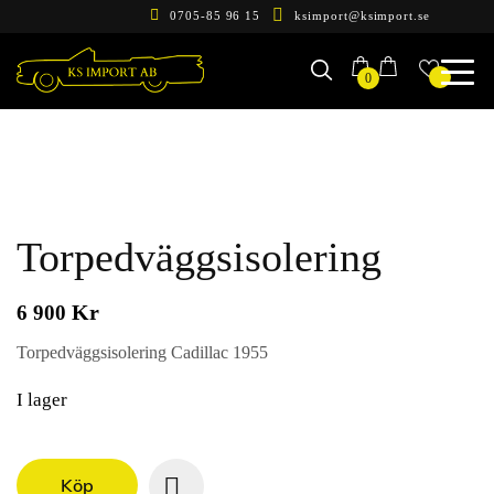
0705-85 96 15
ksimport@ksimport.se
0
Torpedväggsisolering
Kr
6 900
Torpedväggsisolering Cadillac 1955
I lager
Köp