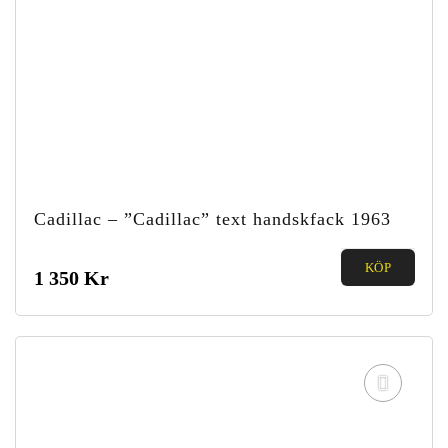
Cadillac – ”Cadillac” text handskfack 1963
0.00
KÖP
1 350
Kr
out of
5