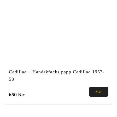
Cadillac – Handskfacks papp Cadillac 1957-
58
0.00
KÖP
650
Kr
out of
5