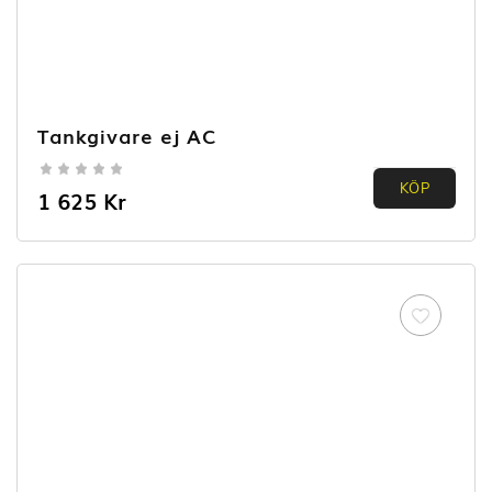
Tankgivare ej AC
0.00
KÖP
1 625
Kr
out of
5