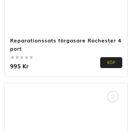
Reparationssats förgasare Rochester 4
port
0.00
KÖP
995
Kr
out of
5