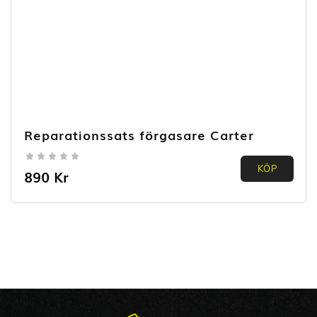
Reparationssats förgasare Carter
0.00
KÖP
890
Kr
out of
5