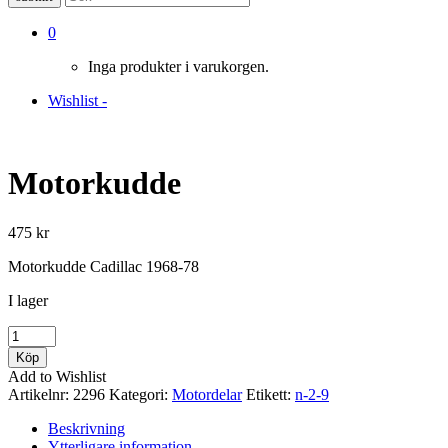
0
Inga produkter i varukorgen.
Wishlist -
Motorkudde
475
kr
Motorkudde Cadillac 1968-78
I lager
Motorkudde
mängd
Köp
Add to Wishlist
Artikelnr:
2296
Kategori:
Motordelar
Etikett:
n-2-9
Beskrivning
Ytterligare information