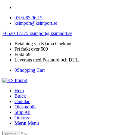
0705-85 96 15
ksimport@ksimport.se
+0520-17375
ksimport@ksimport.se
Betalning via Klarna Chekout
Fri frakt over 500
Frakt 69
Leverans med Postnord och DHL
0
Shopping Cart
Hem
Buick
Cadillac
Oldsmobile
Strip All
Om oss
Menu
Menu