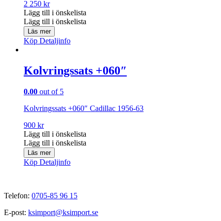
2 250
kr
Lägg till i önskelista
Lägg till i önskelista
Läs mer
Köp
Detaljinfo
Kolvringssats +060″
0.00
out of 5
Kolvringssats +060″ Cadillac 1956-63
900
kr
Lägg till i önskelista
Lägg till i önskelista
Läs mer
Köp
Detaljinfo
Telefon:
0705-85 96 15
E-post:
ksimport@ksimport.se