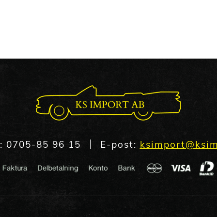
n:
0705-85 96 15
E-post:
ksimport@ksim