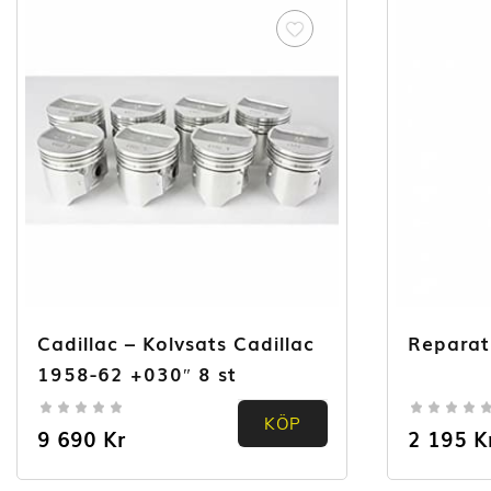
Cadillac – Kolvsats Cadillac
Reparat
1958-62 +030″ 8 st
KÖP
0.00
0.00
9 690
Kr
2 195
K
out of
out of
5
5