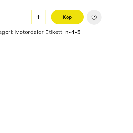
Köp
egori:
Motordelar
Etikett:
n-4-5