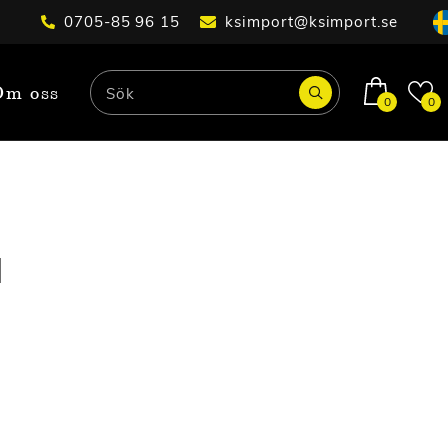
0705-85 96 15
ksimport@ksimport.se
Om oss
0
0
l