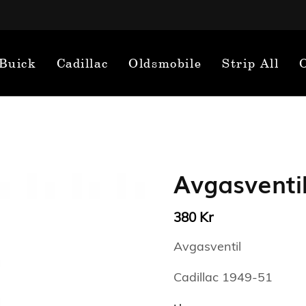
Buick
Cadillac
Oldsmobile
Strip All
Avgasventi
Kr
380
Avgasventil
Cadillac 1949-51