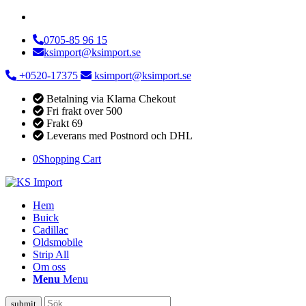
0705-85 96 15
ksimport@ksimport.se
+0520-17375
ksimport@ksimport.se
Betalning via Klarna Chekout
Fri frakt over 500
Frakt 69
Leverans med Postnord och DHL
0
Shopping Cart
Hem
Buick
Cadillac
Oldsmobile
Strip All
Om oss
Menu
Menu