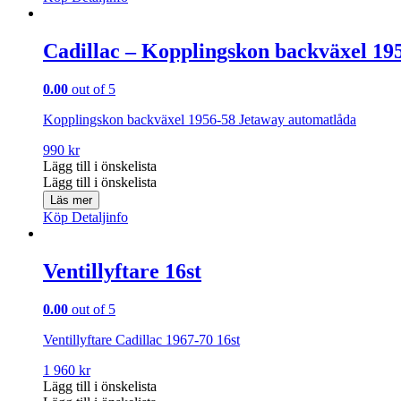
Cadillac – Kopplingskon backväxel 19
0.00
out of 5
Kopplingskon backväxel 1956-58 Jetaway automatlåda
990
kr
Lägg till i önskelista
Lägg till i önskelista
Läs mer
Köp
Detaljinfo
Ventillyftare 16st
0.00
out of 5
Ventillyftare Cadillac 1967-70 16st
1 960
kr
Lägg till i önskelista