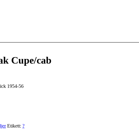
bak Cupe/cab
uick 1954-56
jer
Etikett:
?