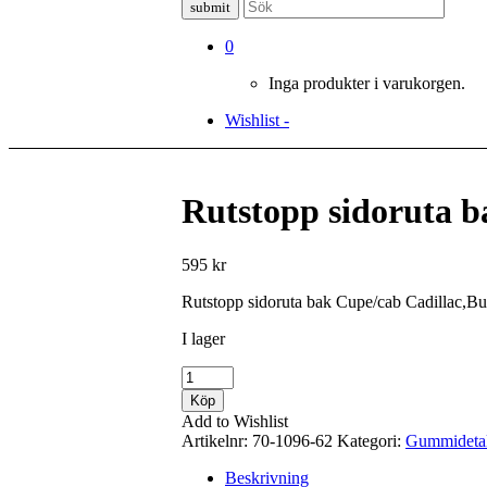
0
Inga produkter i varukorgen.
Wishlist -
Rutstopp sidoruta 
595
kr
Rutstopp sidoruta bak Cupe/cab Cadillac,B
I lager
Rutstopp
sidoruta
Köp
bak
Add to Wishlist
Cupe/cab
Artikelnr:
70-1096-62
Kategori:
Gummidetal
mängd
Beskrivning