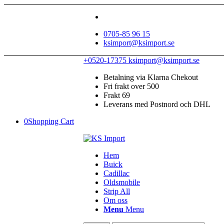
0705-85 96 15
ksimport@ksimport.se
+0520-17375
ksimport@ksimport.se
Betalning via Klarna Chekout
Fri frakt over 500
Frakt 69
Leverans med Postnord och DHL
0
Shopping Cart
Hem
Buick
Cadillac
Oldsmobile
Strip All
Om oss
Menu
Menu