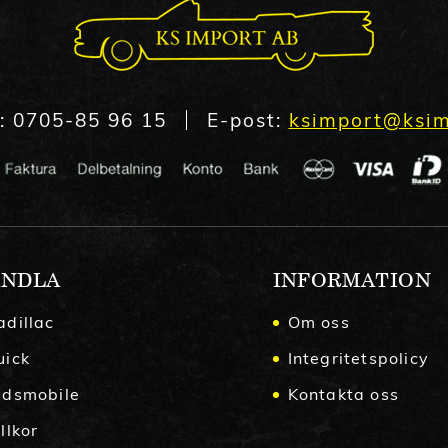
n:
0705-85 96 15
E-post:
ksimport@ksim
NDLA
INFORMATION
adillac
Om oss
uick
Integritetspolicy
ldsmobile
Kontakta oss
llkor