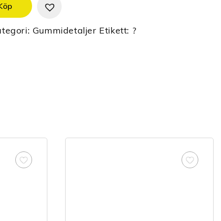
Köp
tegori:
Gummidetaljer
Etikett:
?