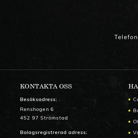
Telefo
KONTAKTA OSS
HA
Besöksadress:
C
Renshogen 6
B
452 97 Strömstad
O
Bolagsregistrerad adress:
Vi