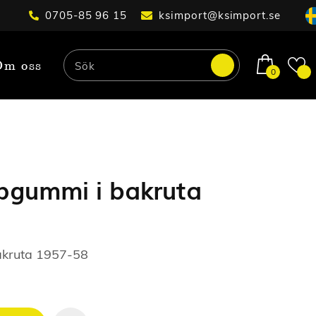
0705-85 96 15
ksimport@ksimport.se
Om oss
0
pgummi i bakruta
akruta 1957-58