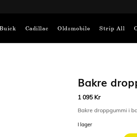
Buick
Cadillac
Oldsmobile
Strip All
Bakre drop
Kr
1 095
Bakre droppgummi i b
I lager