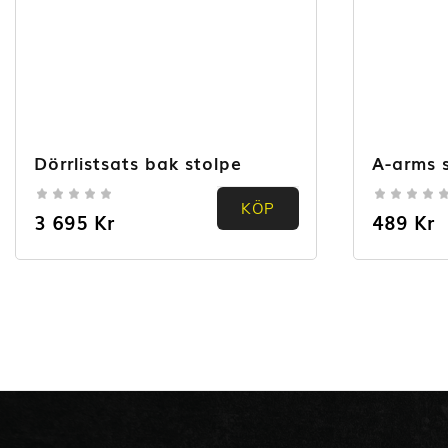
Dörrlistsats bak stolpe
A-arms 
KÖP
0.00
0.00
3 695
Kr
489
Kr
out of
out of
5
5