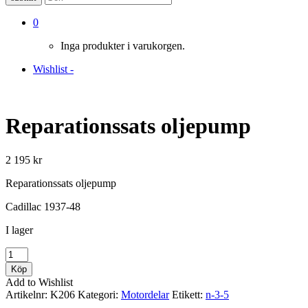
0
Inga produkter i varukorgen.
Wishlist -
Reparationssats oljepump
2 195
kr
Reparationssats oljepump
Cadillac 1937-48
I lager
Reparationssats
oljepump
Köp
mängd
Add to Wishlist
Artikelnr:
K206
Kategori:
Motordelar
Etikett:
n-3-5