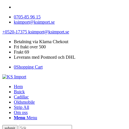
0705-85 96 15
ksimport@ksimport.se
+0520-17375
ksimport@ksimport.se
Betalning via Klarna Chekout
Fri frakt over 500
Frakt 69
Leverans med Postnord och DHL
0
Shopping Cart
Hem
Buick
Cadillac
Oldsmobile
Strip All
Om oss
Menu
Menu