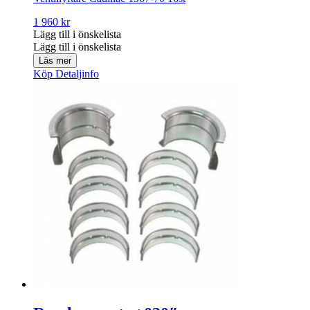
1 960
kr
Lägg till i önskelista
Lägg till i önskelista
Läs mer
Köp
Detaljinfo