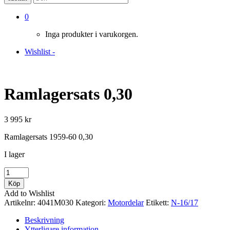
0
Inga produkter i varukorgen.
Wishlist -
Ramlagersats 0,30
3 995
kr
Ramlagersats 1959-60 0,30
I lager
Ramlagersats
0,30
Köp
mängd
Add to Wishlist
Artikelnr:
4041M030
Kategori:
Motordelar
Etikett:
N-16/17
Beskrivning
Ytterligare information