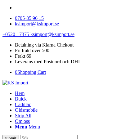
0705-85 96 15
ksimport@ksimport.se
+0520-17375
ksimport@ksimport.se
Betalning via Klarna Chekout
Fri frakt over 500
Frakt 69
Leverans med Postnord och DHL
0
Shopping Cart
Hem
Buick
Cadillac
Oldsmobile
Strip All
Om oss
Menu
Menu