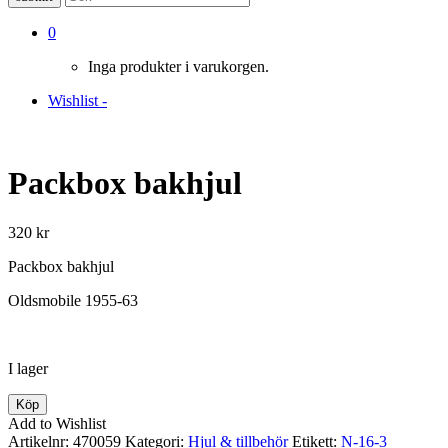
0
Inga produkter i varukorgen.
Wishlist -
Packbox bakhjul
320
kr
Packbox bakhjul
Oldsmobile 1955-63
I lager
Packbox
Köp
bakhjul
Add to Wishlist
mängd
Artikelnr:
470059
Kategori:
Hjul & tillbehör
Etikett:
N-16-3