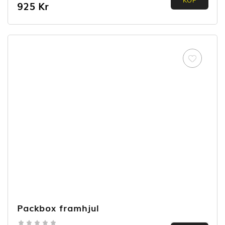
0.00
KÖP
925
Kr
out of
5
Packbox framhjul