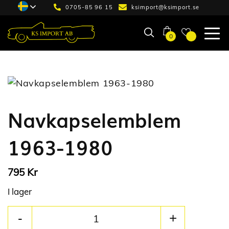
0705-85 96 15
ksimport@ksimport.se
0
Navkapselemblem
1963-1980
Kr
795
I lager