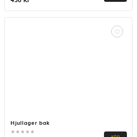
out of
5
Hjullager bak