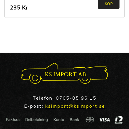
0.00
KÖP
235
Kr
out of
5
Telefon:
0705-85 96 15
E-post:
ksimport@ksimport.se