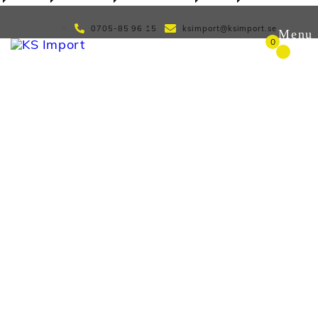
0705-85 96 15
ksimport@ksimport.se
Menu
0