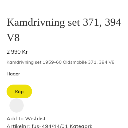
Kamdrivning set 371, 394
V8
Kr
2 990
Kamdrivning set 1959-60 Oldsmobile 371, 394 V8
I lager
Kamdrivning
Köp
set
371,
394
Add to Wishlist
V8
Artikelnr:
fus-494/44/01
Kategori:
mängd