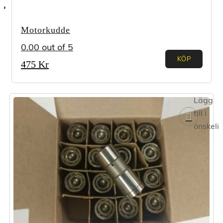
Motorkudde
0.00
out of 5
KÖP
475
Kr
Lägg
till i
önskeli