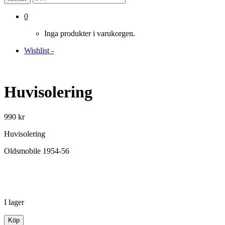
0
Inga produkter i varukorgen.
Wishlist -
Huvisolering
990
kr
Huvisolering
Oldsmobile 1954-56
I lager
Huvisolering
Köp