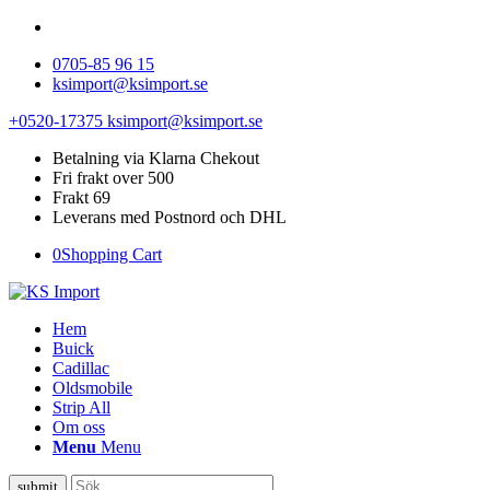
0705-85 96 15
ksimport@ksimport.se
+0520-17375
ksimport@ksimport.se
Betalning via Klarna Chekout
Fri frakt over 500
Frakt 69
Leverans med Postnord och DHL
0
Shopping Cart
Hem
Buick
Cadillac
Oldsmobile
Strip All
Om oss
Menu
Menu