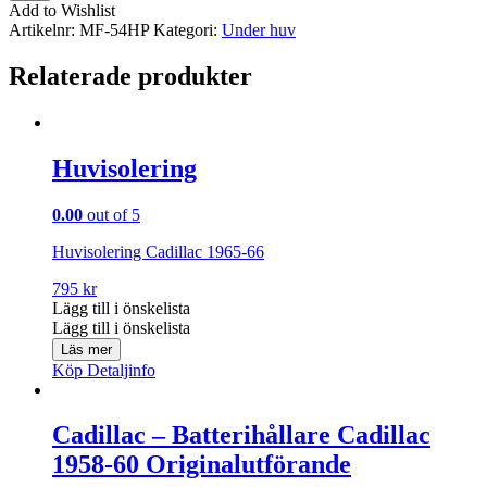
mängd
Add to Wishlist
Artikelnr:
MF-54HP
Kategori:
Under huv
Relaterade produkter
Huvisolering
0.00
out of 5
Huvisolering Cadillac 1965-66
795
kr
Lägg till i önskelista
Lägg till i önskelista
Läs mer
Köp
Detaljinfo
Cadillac – Batterihållare Cadillac
1958-60 Originalutförande