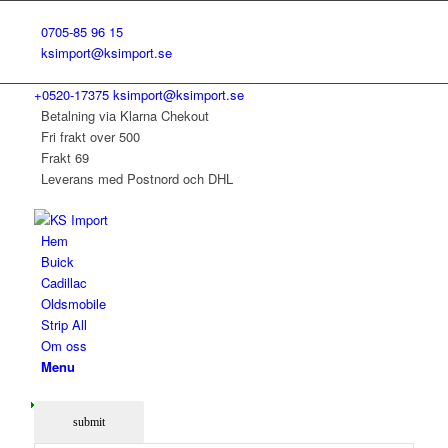
0705-85 96 15
ksimport@ksimport.se
+0520-17375
ksimport@ksimport.se
Betalning via Klarna Chekout
Fri frakt over 500
Frakt 69
Leverans med Postnord och DHL
Hem
Buick
Cadillac
Oldsmobile
Strip All
Om oss
Menu