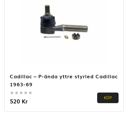
Cadillac – P-ända yttre styrled Cadillac
1963-69
0.00
KÖP
520
Kr
out of
5