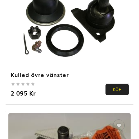
Kulled övre vänster
0.00
KÖP
2 095
Kr
out of
5