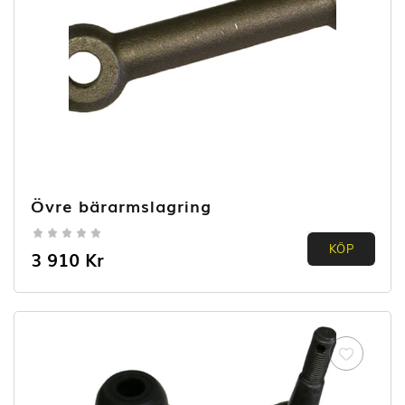
Övre bärarmslagring
0.00
KÖP
3 910
Kr
out of
5