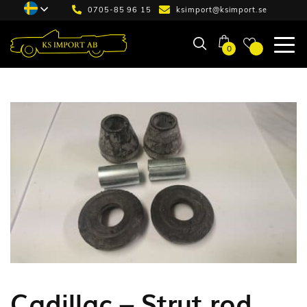
0705-85 96 15
ksimport@ksimport.se
0
Cadillac – Strut rod