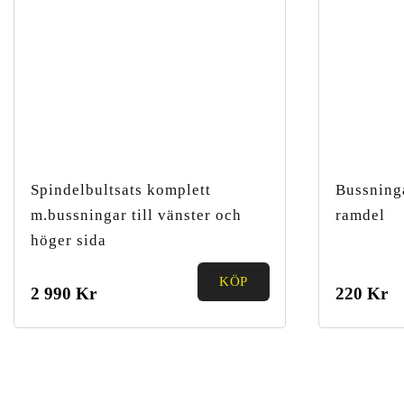
Spindelbultsats komplett
Bussning
m.bussningar till vänster och
ramdel
höger sida
KÖP
0.00
0.00
2 990
Kr
220
Kr
out of
out of
5
5