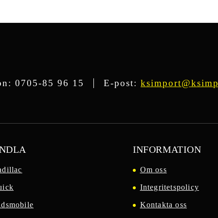
on:
0705-85 96 15
E-post:
ksimport@ksimp
NDLA
INFORMATION
dillac
Om oss
uick
Integritetspolicy
ldsmobile
Kontakta oss