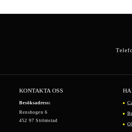
Telef
KONTAKTA OSS
HA
Besöksadress:
Ca
Renshogen 6
B
452 97 Strömstad
O