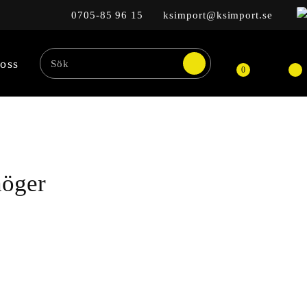
0705-85 96 15
ksimport@ksimport.se
oss
0
höger