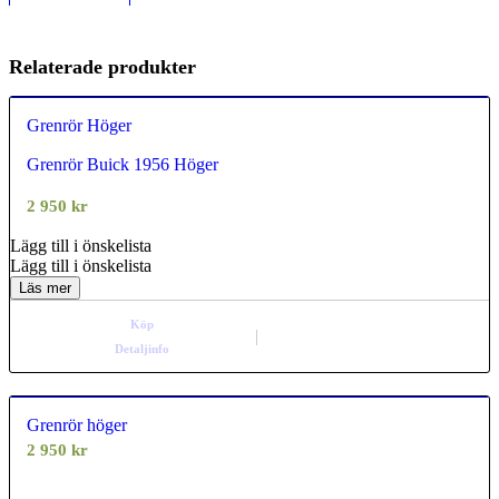
Relaterade produkter
Grenrör Höger
Grenrör Buick 1956 Höger
0.00
out of
5
2 950
kr
Lägg till i önskelista
Lägg till i önskelista
Läs mer
Köp
Detaljinfo
Grenrör höger
2 950
kr
0.00
out of