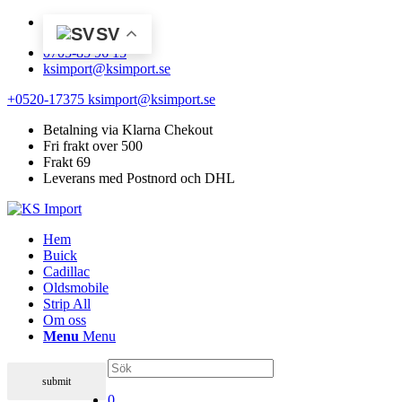
SV
0705-85 96 15
ksimport@ksimport.se
+0520-17375
ksimport@ksimport.se
Betalning via Klarna Chekout
Fri frakt over 500
Frakt 69
Leverans med Postnord och DHL
Hem
Buick
Cadillac
Oldsmobile
Strip All
Om oss
Menu
Menu
0