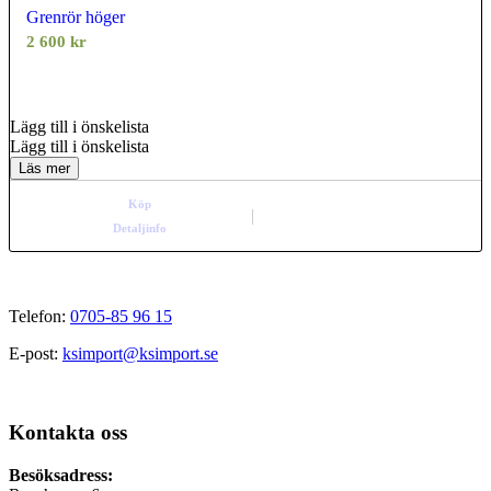
Grenrör höger
2 600
kr
0.00
out of
5
Lägg till i önskelista
Lägg till i önskelista
Läs mer
Köp
Detaljinfo
Telefon:
0705-85 96 15
E-post:
ksimport@ksimport.se
Kontakta oss
Besöksadress: