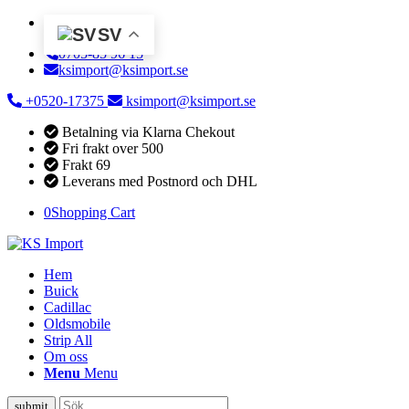
SV
0705-85 96 15
ksimport@ksimport.se
+0520-17375
ksimport@ksimport.se
Betalning via Klarna Chekout
Fri frakt over 500
Frakt 69
Leverans med Postnord och DHL
0
Shopping Cart
Hem
Buick
Cadillac
Oldsmobile
Strip All
Om oss
Menu
Menu