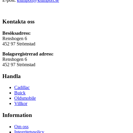
E-post:
ksimport@ksimport.se
Kontakta oss
Besöksadress:
Renshogen 6
452 97 Strömstad
Bolagsregistrerad adress:
Renshogen 6
452 97 Strömstad
Handla
Cadillac
Buick
Oldsmobile
Villkor
Information
Om oss
Integritetspolicy