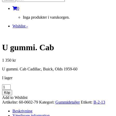
0
Inga produkter i varukorgen.
Wishlist -
U gummi. Cab
1 350
kr
U gummi. Cab Cadillac, Buick, Olds 1959-60
I lager
U
gummi.
Köp
Cab
Add to Wishlist
mängd
Artikelnr:
60-0602-79
Kategori:
Gummidetaljer
Etikett:
B-2-13
Beskrivning
Ytterligare information