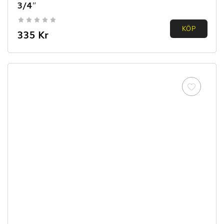
3/4″
0.00
KÖP
335
Kr
out of
5