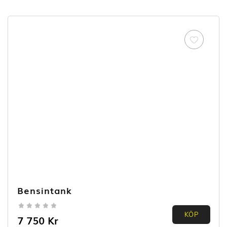
Bensintank
0.00
KÖP
7 750
Kr