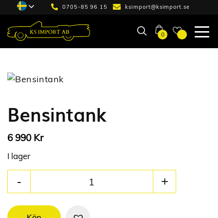
0705-85 96 15
ksimport@ksimport.se
0
Bensintank
Kr
6 990
I lager
Köp