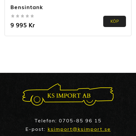
Bensintank
0.00
KÖP
9 995
Kr
out of
5
Telefon:
0705-85 96 15
E-post:
ksimport@ksimport.se