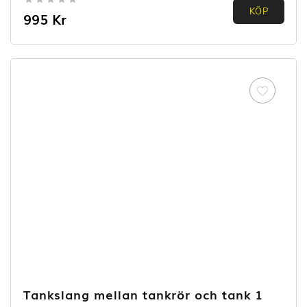
0.00
KÖP
995
Kr
out of
5
Tankslang mellan tankrör och tank 1