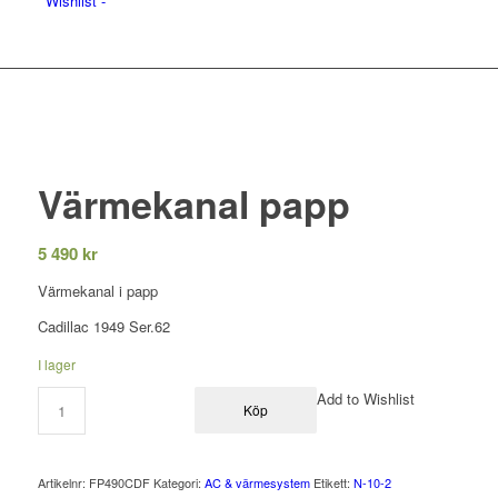
Wishlist -
Värmekanal papp
5 490
kr
Värmekanal i papp
Cadillac 1949 Ser.62
I lager
Add to Wishlist
Köp
Artikelnr:
FP490CDF
Kategori:
AC & värmesystem
Etikett:
N-10-2