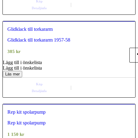
Köp
Detaljinfo
Glidklack till torkararm
Glidklack till torkararm 1957-58
0.00
out of
5
385
kr
Lägg till i önskelista
Lägg till i önskelista
Läs mer
Köp
Detaljinfo
Rep kit spolarpump
Rep kit spolarpump
0.00
out of
5
1 150
kr