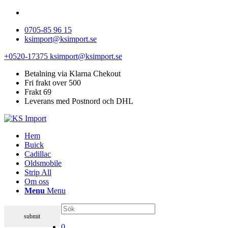
0705-85 96 15
ksimport@ksimport.se
+0520-17375
ksimport@ksimport.se
Betalning via Klarna Chekout
Fri frakt over 500
Frakt 69
Leverans med Postnord och DHL
Hem
Buick
Cadillac
Oldsmobile
Strip All
Om oss
Menu
Menu
0