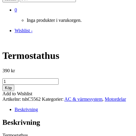
0
Inga produkter i varukorgen.
Wishlist -
Termostathus
390
kr
Termostathus
mängd
Köp
Add to Wishlist
Artikelnr:
tshC5562
Kategorier:
AC & värmesystem
,
Motordelar
Beskrivning
Beskrivning
Termostathus