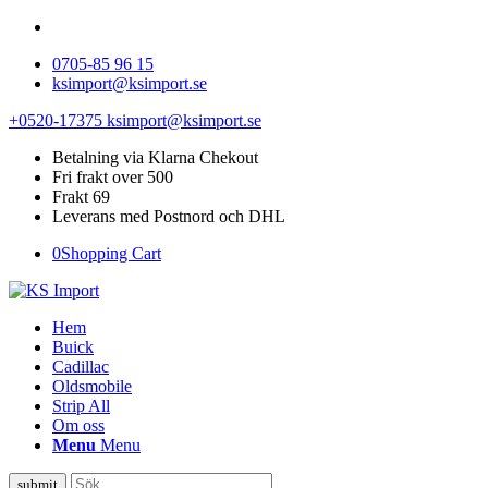
0705-85 96 15
ksimport@ksimport.se
+0520-17375
ksimport@ksimport.se
Betalning via Klarna Chekout
Fri frakt over 500
Frakt 69
Leverans med Postnord och DHL
0
Shopping Cart
Hem
Buick
Cadillac
Oldsmobile
Strip All
Om oss
Menu
Menu