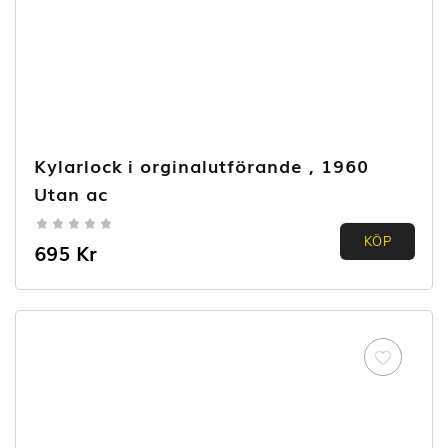
Kylarlock i orginalutförande , 1960
Utan ac
0.00
KÖP
695
Kr
out of
5