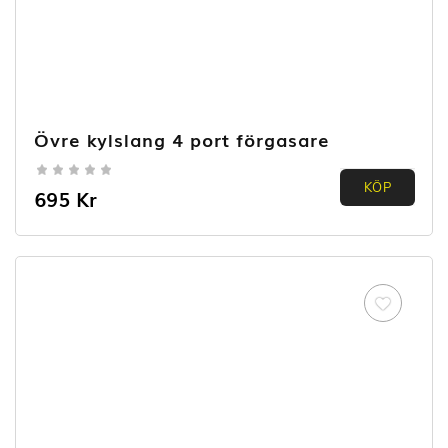
Övre kylslang 4 port förgasare
0.00
KÖP
695
Kr
out of
5