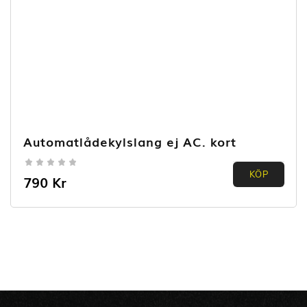
Automatlådekylslang ej AC. kort
0.00
KÖP
790
Kr
out of
5