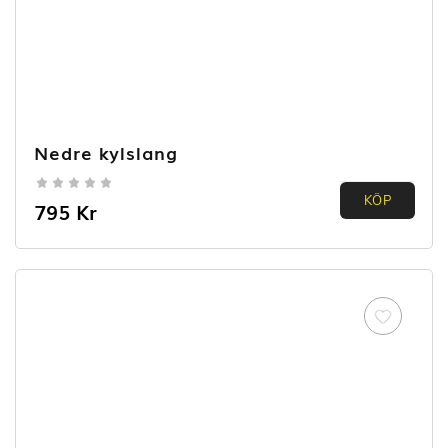
Nedre kylslang
0.00
KÖP
795
Kr
out of
5