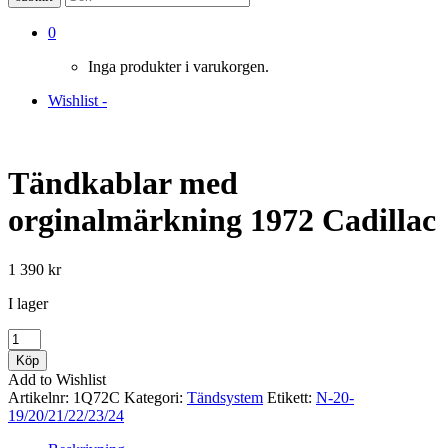
0
Inga produkter i varukorgen.
Wishlist -
Tändkablar med
orginalmärkning 1972 Cadillac
1 390
kr
I lager
Tändkablar
med
Köp
orginalmärkning
Add to Wishlist
1972
Artikelnr:
1Q72C
Kategori:
Tändsystem
Etikett:
N-20-
Cadillac
19/20/21/22/23/24
mängd