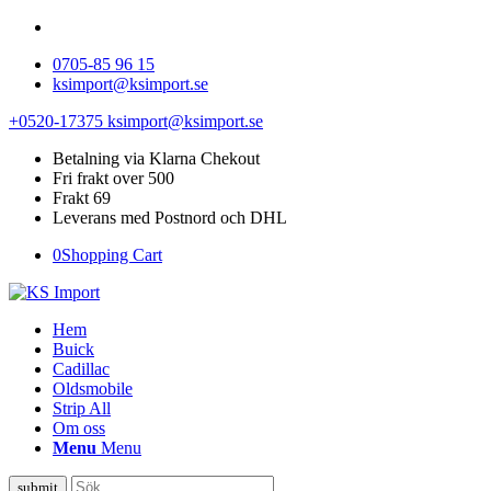
0705-85 96 15
ksimport@ksimport.se
+0520-17375
ksimport@ksimport.se
Betalning via Klarna Chekout
Fri frakt over 500
Frakt 69
Leverans med Postnord och DHL
0
Shopping Cart
Hem
Buick
Cadillac
Oldsmobile
Strip All
Om oss
Menu
Menu