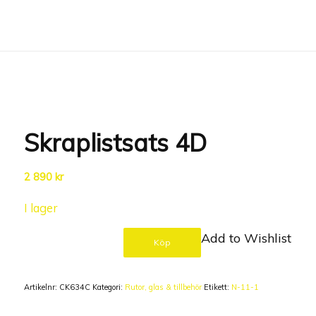
Wishlist -
Skraplistsats 4D
2 890
kr
I lager
Add to Wishlist
Köp
Artikelnr:
CK634C
Kategori:
Rutor, glas & tillbehör
Etikett:
N-11-1