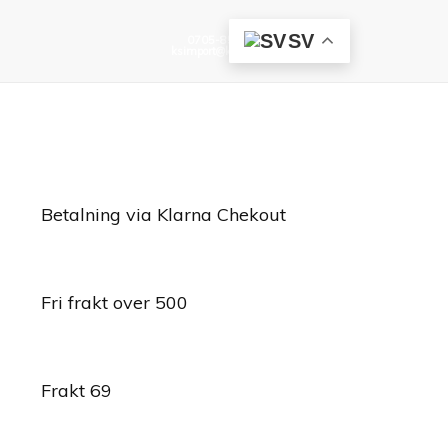
SV
0705-85 96 15
ksimport@ksimport.se
+0520-17375
ksimport@ksimport.se
Betalning via Klarna Chekout
Fri frakt over 500
Frakt 69