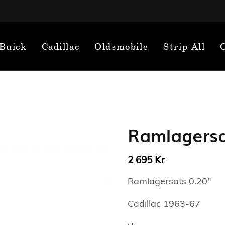
Buick
Cadillac
Oldsmobile
Strip All
Ramlagersa
Kr
2 695
Ramlagersats 0.20″
Cadillac 1963-67