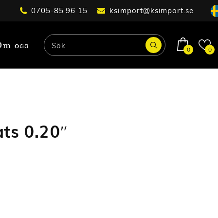
0705-85 96 15
ksimport@ksimport.se
Om oss
0
0
ts 0.20″