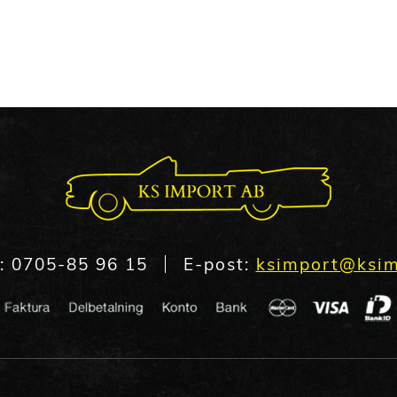
n:
0705-85 96 15
E-post:
ksimport@ksim