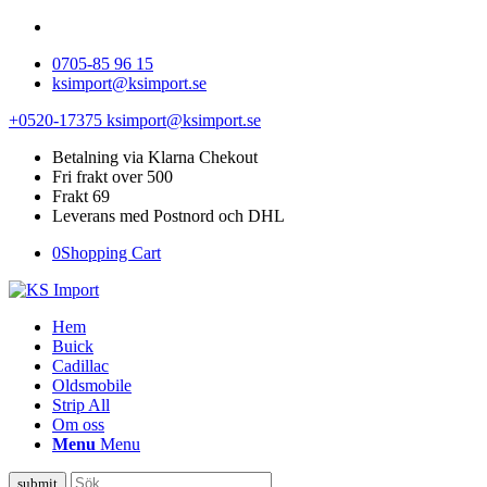
0705-85 96 15
ksimport@ksimport.se
+0520-17375
ksimport@ksimport.se
Betalning via Klarna Chekout
Fri frakt over 500
Frakt 69
Leverans med Postnord och DHL
0
Shopping Cart
Hem
Buick
Cadillac
Oldsmobile
Strip All
Om oss
Menu
Menu