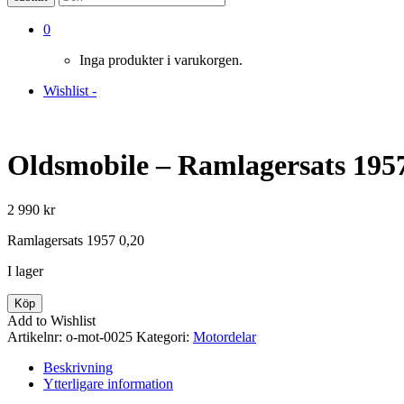
0
Inga produkter i varukorgen.
Wishlist -
Oldsmobile – Ramlagersats 1957
2 990
kr
Ramlagersats 1957 0,20
I lager
Oldsmobile
Köp
-
Add to Wishlist
Ramlagersats
Artikelnr:
o-mot-0025
Kategori:
Motordelar
1957
0,20
Beskrivning
mängd
Ytterligare information