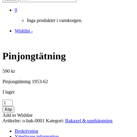
0
Inga produkter i varukorgen.
Wishlist -
Pinjongtätning
590
kr
Pinjongtätning 1953-62
I lager
Pinjongtätning
mängd
Köp
Add to Wishlist
Artikelnr:
o-bak-0001
Kategori:
Bakaxel & upphängning
Beskrivning
Ytterligare information