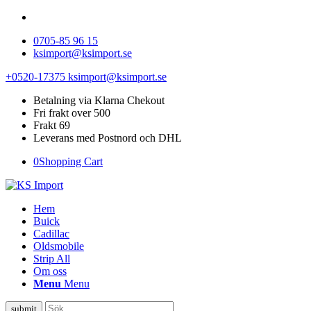
0705-85 96 15
ksimport@ksimport.se
+0520-17375
ksimport@ksimport.se
Betalning via Klarna Chekout
Fri frakt over 500
Frakt 69
Leverans med Postnord och DHL
0
Shopping Cart
Hem
Buick
Cadillac
Oldsmobile
Strip All
Om oss
Menu
Menu