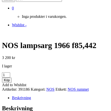
0
Inga produkter i varukorgen.
Wishlist -
NOS lampsarg 1966 f85,442
3 200
kr
I lager
NOS
lampsarg
Köp
1966
Add to Wishlist
f85,442
Artikelnr:
391186
Kategori:
NOS
Etikett:
NOS rummet
mängd
Beskrivning
Beskrivning