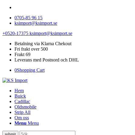
0705-85 96 15
ksimport@ksimport.se
+0520-17375
ksimport@ksimport.se
Betalning via Klarna Chekout
Fri frakt over 500
Frakt 69
Leverans med Postnord och DHL
0
Shopping Cart
Hem
Buick
Cadillac
Oldsmobile
Strip All
Om oss
Menu
Menu