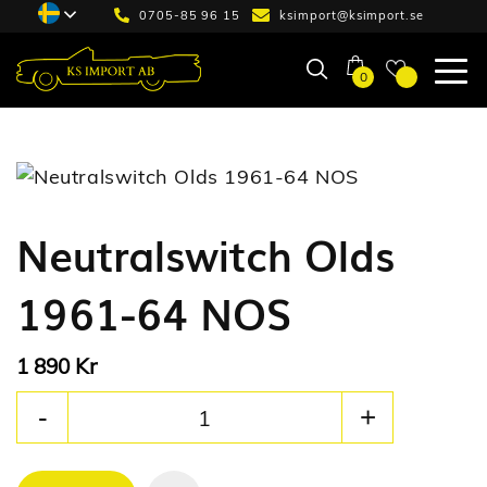
0705-85 96 15
ksimport@ksimport.se
0
Neutralswitch Olds
1961-64 NOS
Kr
1 890