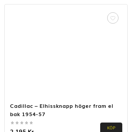
Cadillac – Elhissknapp höger fram el
bak 1954-57
0.00
KÖP
2 195
Kr