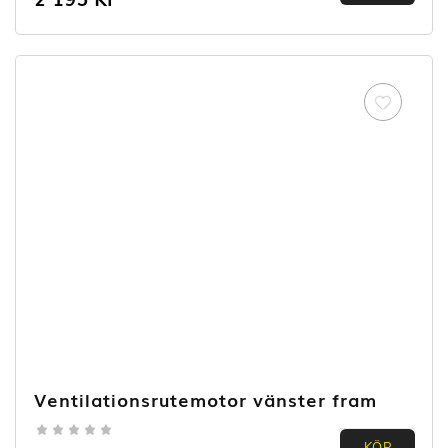
out of
5
Ventilationsrutemotor vänster fram
KÖP