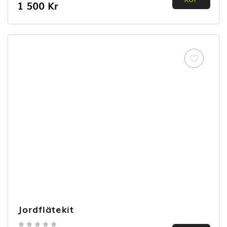
0.00
1 500
Kr
out of
5
Jordflätekit