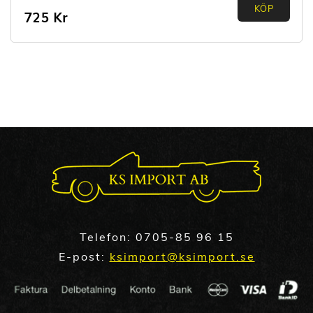
0.00
KÖP
725
Kr
out of
5
Telefon:
0705-85 96 15
E-post:
ksimport@ksimport.se