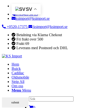
SV
0705-85 96 15
ksimport@ksimport.se
+0520-17375
ksimport@ksimport.se
Betalning via Klarna Chekout
Fri frakt over 500
Frakt 69
Leverans med Postnord och DHL
Hem
Buick
Cadillac
Oldsmobile
Strip All
Om oss
Menu
Menu
0