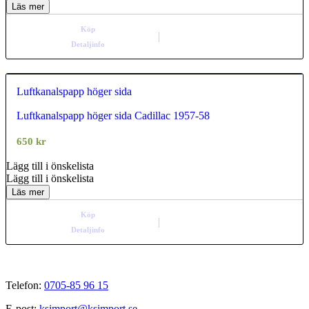
Läs mer
Köp
Detaljinfo
Luftkanalspapp höger sida
Luftkanalspapp höger sida Cadillac 1957-58
0.00
out of
5
650
kr
Lägg till i önskelista
Lägg till i önskelista
Läs mer
Köp
Detaljinfo
Telefon:
0705-85 96 15
E-post:
ksimport@ksimport.se