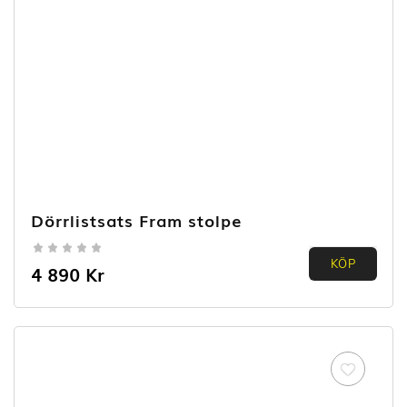
Dörrlistsats Fram stolpe
0.00
KÖP
4 890
Kr
out of
5