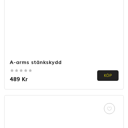
A-arms stänkskydd
0.00
KÖP
489
Kr
out of
5