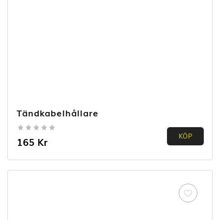
Tändkabelhållare
0.00
KÖP
165
Kr
out of
5