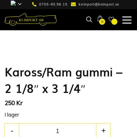
0705-85 96 15
ksimport@ksimport.se
0
Kaross/Ram gummi –
2 1/8″ x 3 1/4″
Kr
250
I lager