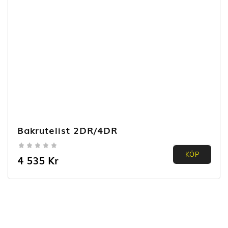
Bakrutelist 2DR/4DR
0.00
KÖP
4 535
Kr
out of
5