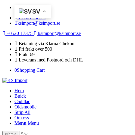
SV
0705-85 96 15
ksimport@ksimport.se
+0520-17375
ksimport@ksimport.se
Betalning via Klarna Chekout
Fri frakt over 500
Frakt 69
Leverans med Postnord och DHL
0
Shopping Cart
Hem
Buick
Cadillac
Oldsmobile
Strip All
Om oss
Menu
Menu