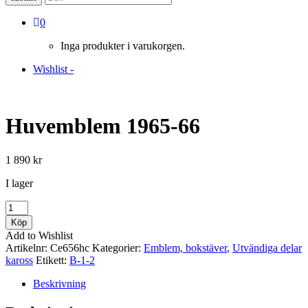
0
Inga produkter i varukorgen.
Wishlist -
Huvemblem 1965-66
1 890
kr
I lager
Huvemblem
1965-
Köp
66
Add to Wishlist
mängd
Artikelnr:
Ce656hc
Kategorier:
Emblem, bokstäver
,
Utvändiga delar
kaross
Etikett:
B-1-2
Beskrivning