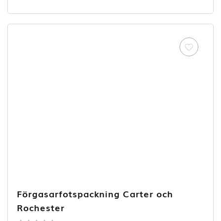
out of
5
Förgasarfotspackning Carter och
Rochester