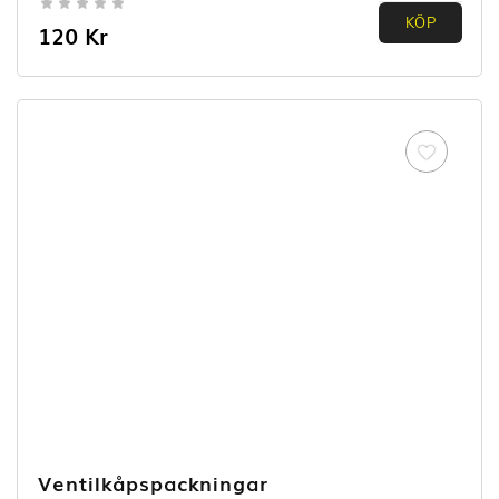
0.00
KÖP
120
Kr
out of
5
Ventilkåpspackningar