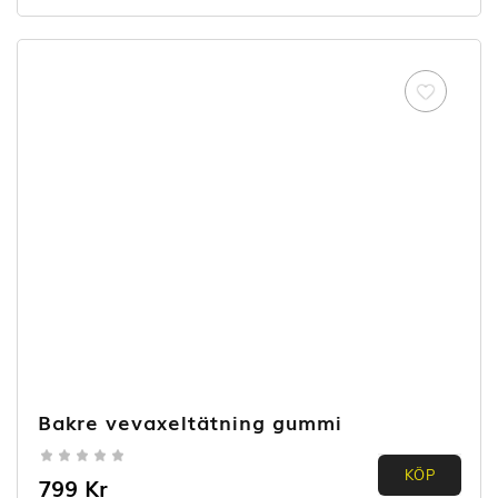
5
Bakre vevaxeltätning gummi
0.00
KÖP
799
Kr