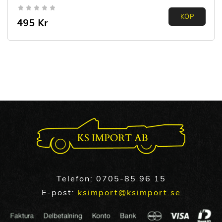
0.00
KÖP
495
Kr
out of
5
Telefon:
0705-85 96 15
E-post:
ksimport@ksimport.se