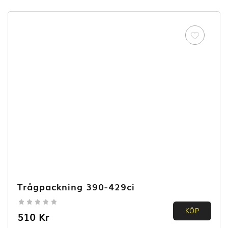
Trågpackning 390-429ci
0.00
KÖP
510
Kr
out of