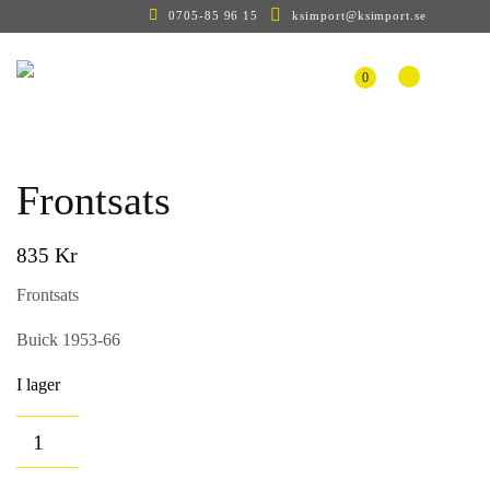
0705-85 96 15
ksimport@ksimport.se
0
Frontsats
Kr
835
Frontsats
Buick 1953-66
I lager
Frontsats
mängd