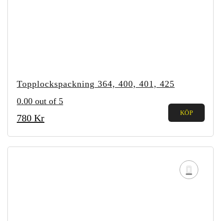
Topplockspackning 364, 400, 401, 425
0.00
out of 5
KÖP
780
Kr