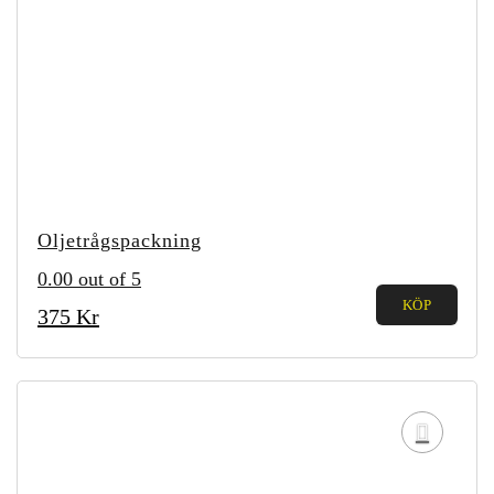
Oljetrågspackning
0.00
out of 5
KÖP
375
Kr