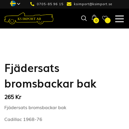
0705-85 96 15
ksimport@ksimport.se
0
Fjädersats
bromsbackar bak
Kr
265
Fjädersats bromsbackar bak
Cadillac 1968-76