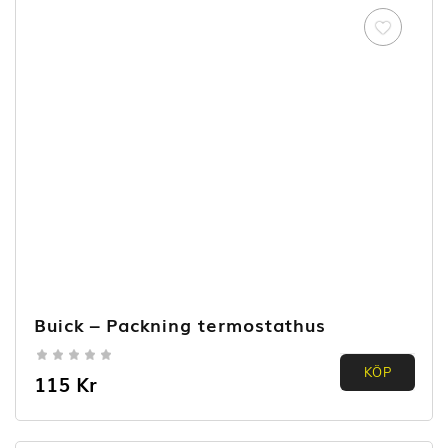
Buick – Packning termostathus
0.00
KÖP
115
Kr
out of
5