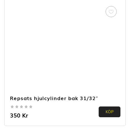
Repsats hjulcylinder bak 31/32″
0.00
KÖP
350
Kr
out of
5