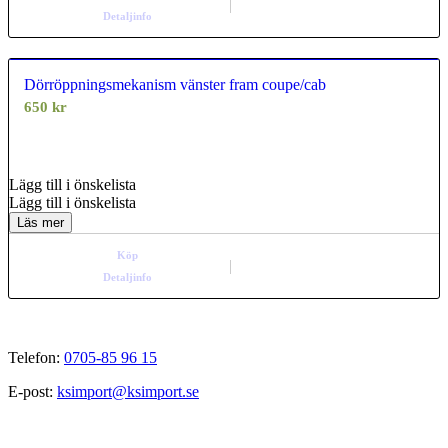
Detaljinfo
Dörröppningsmekanism vänster fram coupe/cab
650
kr
0.00
out of
5
Lägg till i önskelista
Lägg till i önskelista
Läs mer
Köp
Detaljinfo
Telefon:
0705-85 96 15
E-post:
ksimport@ksimport.se