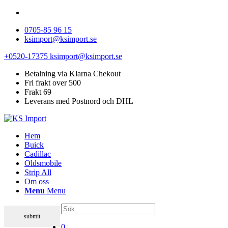
0705-85 96 15
ksimport@ksimport.se
+0520-17375
ksimport@ksimport.se
Betalning via Klarna Chekout
Fri frakt over 500
Frakt 69
Leverans med Postnord och DHL
Hem
Buick
Cadillac
Oldsmobile
Strip All
Om oss
Menu
Menu
0