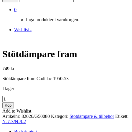
0
Inga produkter i varukorgen.
Wishlist -
Stötdämpare fram
749
kr
Stötdämpare fram Cadillac 1950-53
I lager
Stötdämpare
fram
Köp
mängd
Add to Wishlist
Artikelnr:
82026/G50080
Kategori:
Stötdämpare & tillbehör
Etikett:
N-7-3/N-9-2
Beskrivning