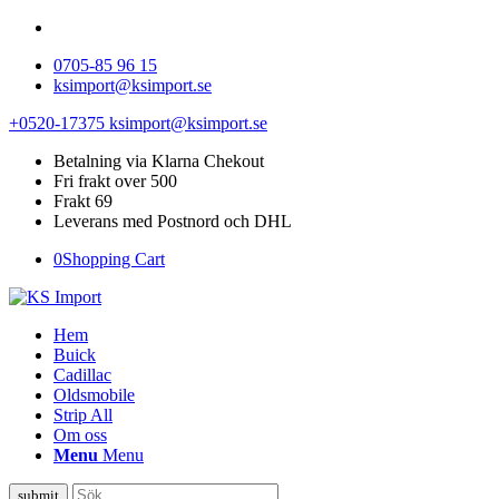
0705-85 96 15
ksimport@ksimport.se
+0520-17375
ksimport@ksimport.se
Betalning via Klarna Chekout
Fri frakt over 500
Frakt 69
Leverans med Postnord och DHL
0
Shopping Cart
Hem
Buick
Cadillac
Oldsmobile
Strip All
Om oss
Menu
Menu