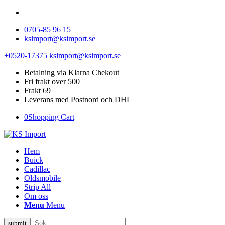
0705-85 96 15
ksimport@ksimport.se
+0520-17375
ksimport@ksimport.se
Betalning via Klarna Chekout
Fri frakt over 500
Frakt 69
Leverans med Postnord och DHL
0
Shopping Cart
Hem
Buick
Cadillac
Oldsmobile
Strip All
Om oss
Menu
Menu