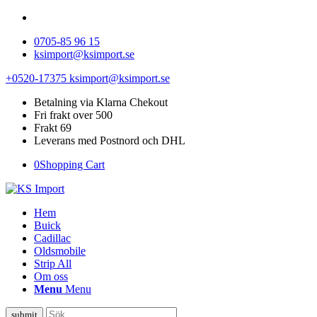
0705-85 96 15
ksimport@ksimport.se
+0520-17375
ksimport@ksimport.se
Betalning via Klarna Chekout
Fri frakt over 500
Frakt 69
Leverans med Postnord och DHL
0
Shopping Cart
Hem
Buick
Cadillac
Oldsmobile
Strip All
Om oss
Menu
Menu