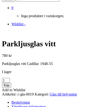
0
Inga produkter i varukorgen.
Wishlist -
Parkljusglas vitt
780
kr
Parkljusglas vitt Cadillac 1948-55
I lager
Parkljusglas
vitt
Köp
mängd
Add to Wishlist
Artikelnr:
c-gla-0019
Kategori:
Glas till belysning
Beskrivning
Ytterligare information