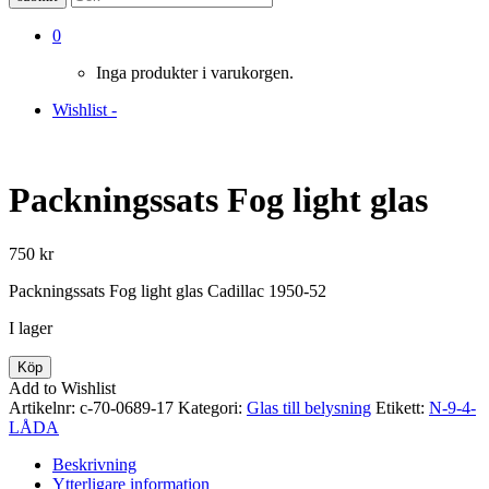
0
Inga produkter i varukorgen.
Wishlist -
Packningssats Fog light glas
750
kr
Packningssats Fog light glas Cadillac 1950-52
I lager
Packningssats
Köp
Fog
Add to Wishlist
light
Artikelnr:
c-70-0689-17
Kategori:
Glas till belysning
Etikett:
N-9-4-
glas
LÅDA
mängd
Beskrivning
Ytterligare information