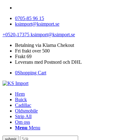
0705-85 96 15
ksimport@ksimport.se
+0520-17375
ksimport@ksimport.se
Betalning via Klarna Chekout
Fri frakt over 500
Frakt 69
Leverans med Postnord och DHL
0
Shopping Cart
Hem
Buick
Cadillac
Oldsmobile
Strip All
Om oss
Menu
Menu