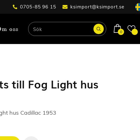
0705-85 96 15
ksimport@ksimport.se
Om oss
0
s till Fog Light hus
ight hus Cadillac 1953