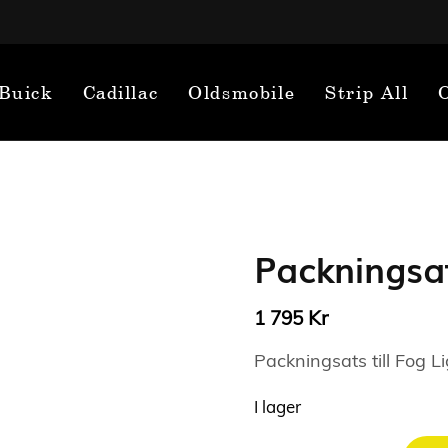
Buick
Cadillac
Oldsmobile
Strip All
Packningsat
Kr
1 795
Packningsats till Fog L
I lager