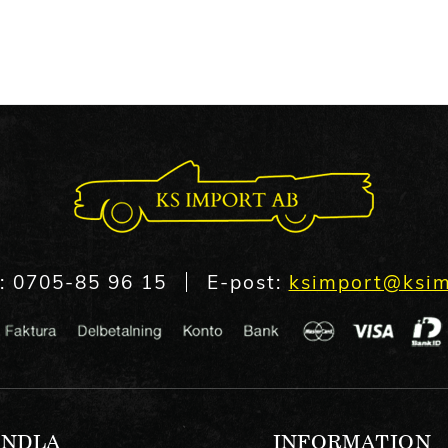
n:
0705-85 96 15
E-post:
ksimport@ksim
NDLA
INFORMATION