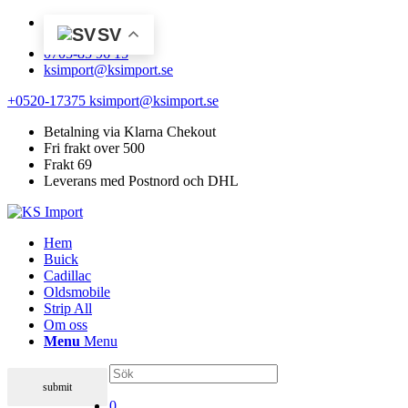
SV
0705-85 96 15
ksimport@ksimport.se
+0520-17375
ksimport@ksimport.se
Betalning via Klarna Chekout
Fri frakt over 500
Frakt 69
Leverans med Postnord och DHL
Hem
Buick
Cadillac
Oldsmobile
Strip All
Om oss
Menu
Menu
0