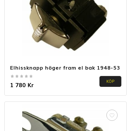
Elhissknapp höger fram el bak 1948-53
0.00
KÖP
1 780
Kr
out of
5