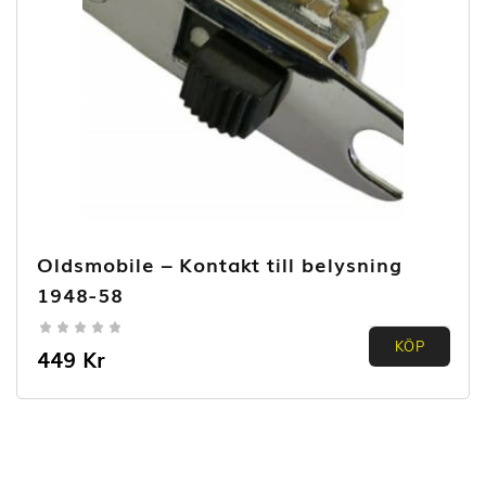
Oldsmobile – Kontakt till belysning
1948-58
0.00
KÖP
449
Kr
out of
5