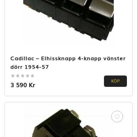
Cadillac – Elhissknapp 4-knapp vänster
dörr 1954-57
0.00
KÖP
3 590
Kr
out of
5