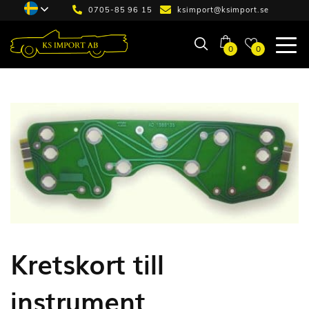
0705-85 96 15
ksimport@ksimport.se
0
0
Kretskort till
instrument