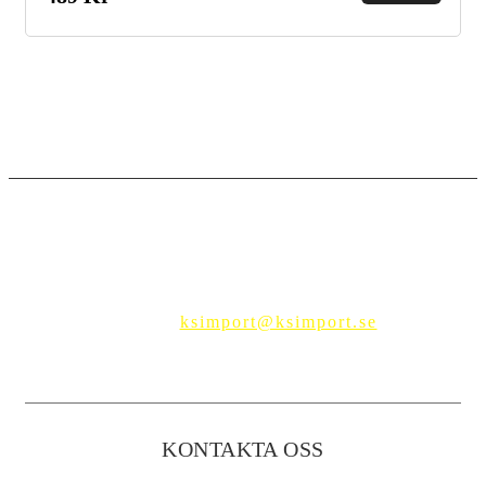
out of
5
Telefon:
0705-85 96 15
E-post:
ksimport@ksimport.se
KONTAKTA OSS