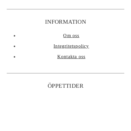
INFORMATION
Om oss
Integritetspolicy
Kontakta oss
ÖPPETTIDER
Måndag-Torsdag: 9.00-17.00
(lunchstängt 12:00-13.00)
Fredag: 9.00-16.00
(lunchstängt 12.00-13.00)