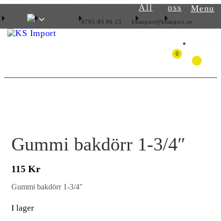
All
oss
Menu
0705-85 96 15
ksimport@ksimport.se
Menu
0
Gummi bakdörr 1-3/4″
Kr
115
Gummi bakdörr 1-3/4″
I lager