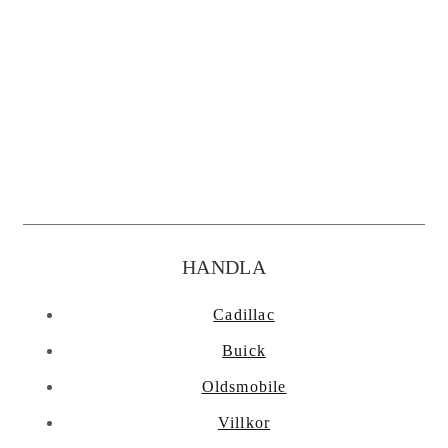
Besöksadress:
Renshogen 6
452 97 Strömstad
Bolagsregistrerad adress:
Renshogen 6
452 97 Strömstad
HANDLA
Cadillac
Buick
Oldsmobile
Villkor