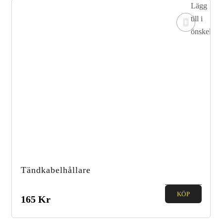
Lägg
till i
önskelista
Tändkabelhållare
0.00
KÖP
165
Kr
out of
5