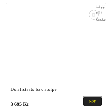
Lägg
till i
önskelista
Dörrlistsats bak stolpe
0.00
KÖP
3 695
Kr
out of