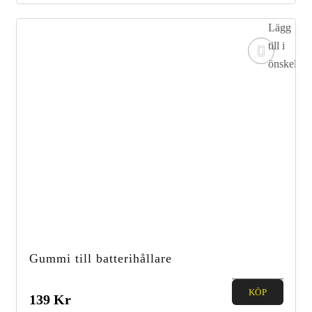
5
Lägg
till i
önskelista
Gummi till batterihållare
0.00
KÖP
139
Kr