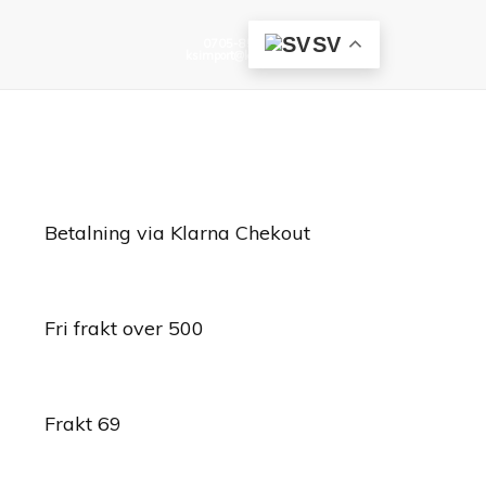
SV
0705-85 96 15
ksimport@ksimport.se
+0520-17375
ksimport@ksimport.se
Betalning via Klarna Chekout
Fri frakt over 500
Frakt 69