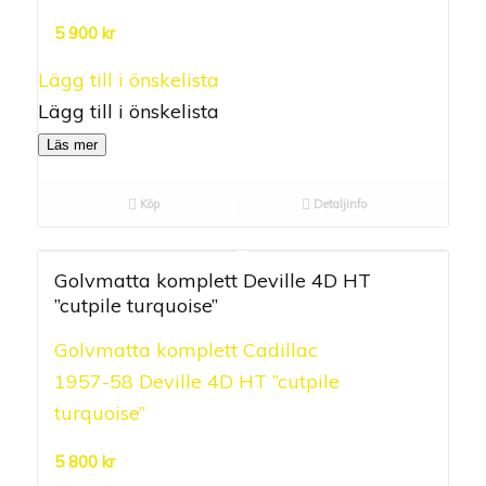
5
5 900
kr
Lägg till i önskelista
Lägg till i önskelista
Läs mer
Köp
Detaljinfo
Golvmatta komplett Deville 4D HT
”cutpile turquoise”
Golvmatta komplett Cadillac
0.00
1957-58 Deville 4D HT ”cutpile
out of
turquoise”
5
5 800
kr